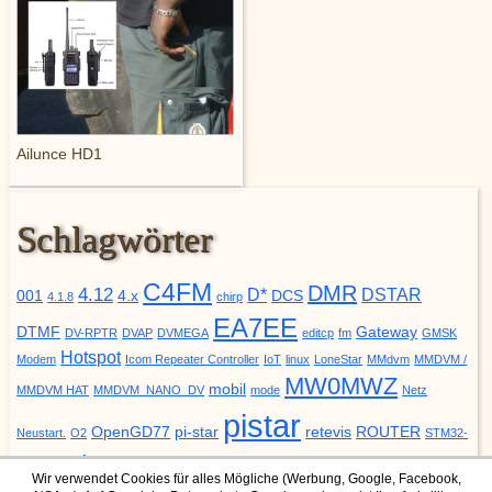
Ailunce HD1
Schlagwörter
C4FM
DMR
4.12
D*
DSTAR
001
4.x
DCS
4.1.8
chirp
EA7EE
DTMF
Gateway
DV-RPTR
DVAP
DVMEGA
editcp
fm
GMSK
Hotspot
Modem
Icom Repeater Controller
IoT
linux
LoneStar
MMdvm
MMDVM /
MW0MWZ
mobil
MMDVM HAT
MMDVM_NANO_DV
mode
Netz
pistar
OpenGD77
pi-star
retevis
ROUTER
Neustart.
O2
STM32-
update
YSF
URCALL
DVM
Upgrade
VODAFONE
ZUMspot
Wir verwendet Cookies für alles Mögliche (Werbung, Google, Facebook,