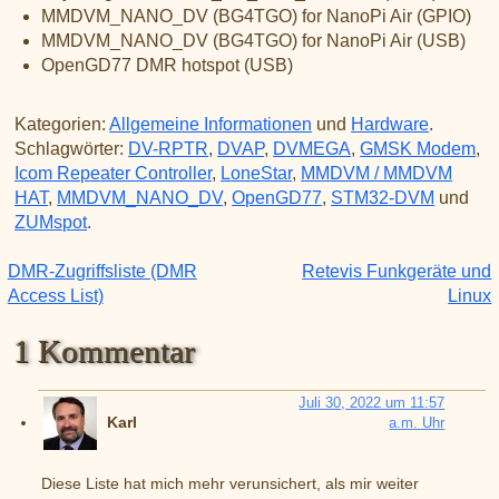
MMDVM_NANO_DV (BG4TGO) for NanoPi Air (GPIO)
MMDVM_NANO_DV (BG4TGO) for NanoPi Air (USB)
OpenGD77 DMR hotspot (USB)
Kategorien:
Allgemeine Informationen
und
Hardware
.
Schlagwörter:
DV-RPTR
,
DVAP
,
DVMEGA
,
GMSK Modem
,
Icom Repeater Controller
,
LoneStar
,
MMDVM / MMDVM
HAT
,
MMDVM_NANO_DV
,
OpenGD77
,
STM32-DVM
und
ZUMspot
.
DMR-Zugriffsliste (DMR
Retevis Funkgeräte und
Beitragsnavigation
Access List)
Linux
1 Kommentar
Juli 30, 2022 um 11:57
Karl
a.m. Uhr
Diese Liste hat mich mehr verunsichert, als mir weiter