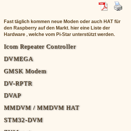
XLX031
CSS Tool (color party!)
Liste aller Rubiken im DAPNET
Download
DMR ID
BrandMeister Hose Line
YSFReflectors
Fast täglich kommen neue Moden oder auch HAT für
den Raspberry auf den Markt. hier eine Liste der
Xreflector
Hardware , welche vom Pi-Star unterstützt werden.
IPSC2 Hotspot
deutsche Räume im Wires-X
Icom Repeater Controller
DVMEGA
GMSK Modem
DV-RPTR
DVAP
MMDVM / MMDVM HAT
STM32-DVM