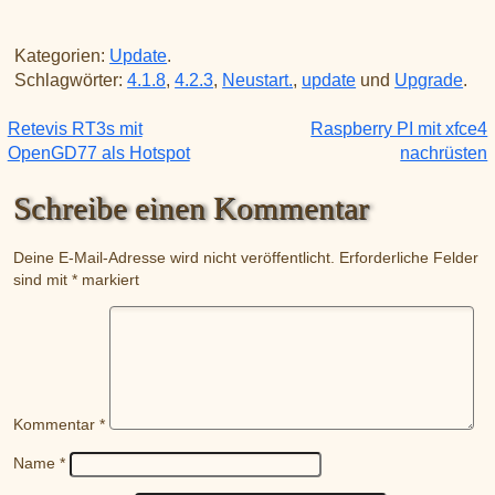
Kategorien:
Update
.
Schlagwörter:
4.1.8
,
4.2.3
,
Neustart.
,
update
und
Upgrade
.
Retevis RT3s mit
Raspberry PI mit xfce4
Beitragsnavigation
OpenGD77 als Hotspot
nachrüsten
Schreibe einen Kommentar
Deine E-Mail-Adresse wird nicht veröffentlicht.
Erforderliche Felder
sind mit
*
markiert
Kommentar
*
Name
*