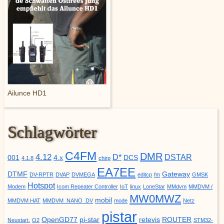
Ailunce HD1
Schlagwörter
C4FM
DMR
4.12
D*
DSTAR
001
4.x
DCS
4.1.8
chirp
EA7EE
DTMF
Gateway
DV-RPTR
DVAP
DVMEGA
editcp
fm
GMSK
Hotspot
Modem
Icom Repeater Controller
IoT
linux
LoneStar
MMdvm
MMDVM /
MW0MWZ
mobil
MMDVM HAT
MMDVM_NANO_DV
mode
Netz
pistar
OpenGD77
pi-star
retevis
ROUTER
Neustart.
O2
STM32-