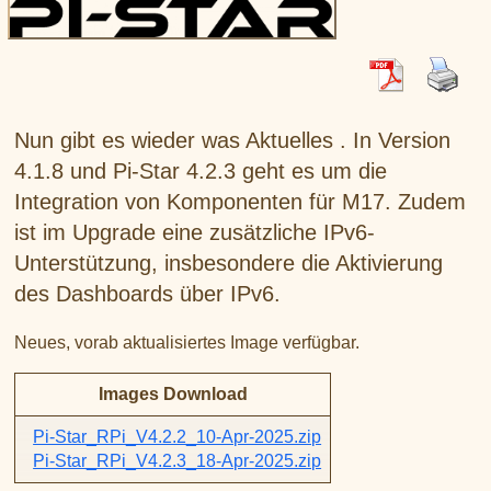
XLX031
CSS Tool (color party!)
Liste aller Rubiken im DAPNET
Download
DMR ID
BrandMeister Hose Line
YSFReflectors
Xreflector
IPSC2 Hotspot
Nun gibt es wieder was Aktuelles . In Version
deutsche Räume im Wires-X
4.1.8 und Pi-Star 4.2.3 geht es um die
Integration von Komponenten für M17. Zudem
ist im Upgrade eine zusätzliche IPv6-
Unterstützung, insbesondere die Aktivierung
des Dashboards über IPv6.
Neues, vorab aktualisiertes Image verfügbar.
Images Download
Pi-Star_RPi_V4.2.2_10-Apr-2025.zip
Pi-Star_RPi_V4.2.3_18-Apr-2025.zip