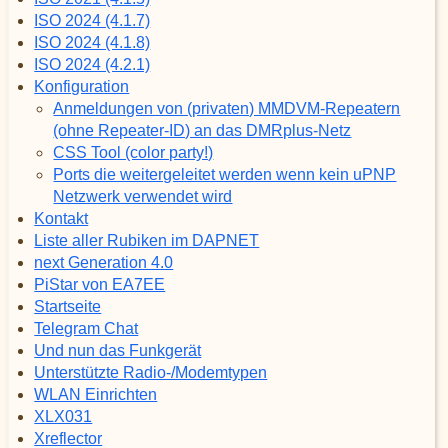
ISO 2024 (4.1.7)
ISO 2024 (4.1.8)
ISO 2024 (4.2.1)
Konfiguration
Anmeldungen von (privaten) MMDVM-Repeatern
(ohne Repeater-ID) an das DMRplus-Netz
CSS Tool (color party!)
Ports die weitergeleitet werden wenn kein uPNP
Netzwerk verwendet wird
Kontakt
Liste aller Rubiken im DAPNET
next Generation 4.0
PiStar von EA7EE
Startseite
Telegram Chat
Und nun das Funkgerät
Unterstützte Radio-/Modemtypen
WLAN Einrichten
XLX031
Xreflector