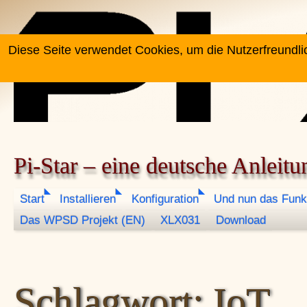
Zum Inhalt springen
Diese Seite verwendet Cookies, um die Nutzerfreundli
Pi-Star – eine deutsche Anleitu
Start
Installieren
Konfiguration
Und nun das Funk
Das WPSD Projekt (EN)
XLX031
Download
Schlagwort:
IoT