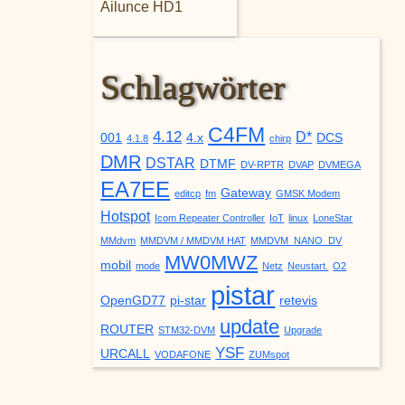
Ailunce HD1
Schlagwörter
C4FM
4.12
D*
001
4.x
DCS
4.1.8
chirp
DMR
DSTAR
DTMF
DV-RPTR
DVAP
DVMEGA
EA7EE
Gateway
editcp
fm
GMSK Modem
Hotspot
Icom Repeater Controller
IoT
linux
LoneStar
MMdvm
MMDVM / MMDVM HAT
MMDVM_NANO_DV
MW0MWZ
mobil
mode
Netz
Neustart.
O2
pistar
OpenGD77
pi-star
retevis
update
ROUTER
STM32-DVM
Upgrade
YSF
URCALL
VODAFONE
ZUMspot