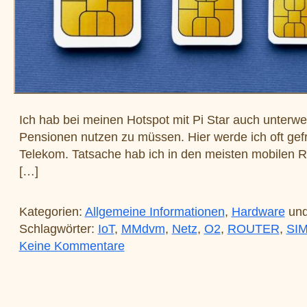
Ich hab bei meinen Hotspot mit Pi Star auch unterwe
Pensionen nutzen zu müssen. Hier werde ich oft gef
Telekom. Tatsache hab ich in den meisten mobilen 
[…]
Kategorien:
Allgemeine Informationen
,
Hardware
un
Schlagwörter:
IoT
,
MMdvm
,
Netz
,
O2
,
ROUTER
,
SI
zu SIM Karten für MMDVM
Keine Kommentare