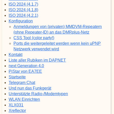
ISO 2024 (4.1.7)
ISO 2024 (4.1.8)
ISO 2024 (4.2.1)
Konfiguration
Anmeldungen von (privaten) MMDVM-Repeatern
(ohne Repeater-ID) an das DMRplus-Netz
CSS Tool (color party!)
Ports die weitergeleitet werden wenn kein uPNP
Netzwerk verwendet wird
Kontakt
Liste aller Rubiken im DAPNET
next Generation 4.0
PiStar von EA7EE
Startseite
Telegram Chat
Und nun das Funkgerät
Unterstützte Radio-/Modemtypen
WLAN Einrichten
XLX031
Xreflector