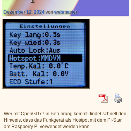
XLX031
CSS Tool (color party!)
Liste aller Rubiken im DAPNET
Download
DMR ID
Dezember 12, 2024
von
webmaster
BrandMeister Hose Line
YSFReflectors
Xreflector
IPSC2 Hotspot
deutsche Räume im Wires-X
Wer mit OpenGD77 in Berührung kommt, findet schnell den
Hinweis, dass das Funkgerät als Hostpot mit dem Pi-Star
am Raspberry Pi verwendet werden kann.