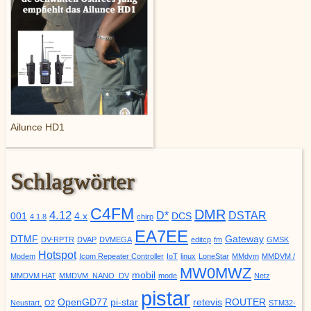
Ailunce HD1
Schlagwörter
C4FM
DMR
4.12
D*
DSTAR
001
4.x
DCS
4.1.8
chirp
EA7EE
DTMF
Gateway
DV-RPTR
DVAP
DVMEGA
editcp
fm
GMSK
Hotspot
Modem
Icom Repeater Controller
IoT
linux
LoneStar
MMdvm
MMDVM /
MW0MWZ
mobil
MMDVM HAT
MMDVM_NANO_DV
mode
Netz
pistar
OpenGD77
pi-star
retevis
ROUTER
Neustart.
O2
STM32-