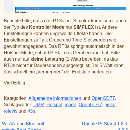
Beachte bitte, dass das RT3s nur Simplex kann, somit auch
der Typ des
Kontroller Mode
nur
SIMPLEX
ist. Andere
Einstellungen können ungewollte Effekte haben. Die
Einstellungen zu Talk Grupe und Time Slot werden wie
gewohnt angegeben. Das RT3s springt automatisch in den
Hotspot-Mode, sobald PiStar das Gerät erkannt hat. Bitte
auch nur auf
kleine Leistung
(1 Watt) betreiben, da das
RT3s nicht für Dauersenden ausgelegt ist; Bei 5 Watt kann
das schnell ein „Verbrennen“ der Endstufe bedeuten.
Viel Erfolg
Kategorien:
Allgemeine Informationen
und
OpenGD77
.
Schlagwörter:
DMR
,
Hotspot
,
mode
,
OpenGD77
,
pistar
,
retevis
und
rt3s
.
WLAN und Bluetooth
Update Pi-Star 4.1.8 &
Beitragsnavigation