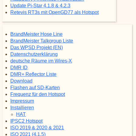
Update Pi-Star 4.1.8 & 4.2.3
Retevis RT3s mit OpenGD77 als Hotspot
BrandMeister Hose Line
BrandMeister Talkgroup Liste
Das WPSD Projekt (EN)
Datenschutzerklärung
deutsche Räume im Wires-X
DMR ID
DMR+ Reflector Liste
Download
Flashen auf SD-Karten
Frequenz für den Hotspot
Impressum
Installieren
HAT
IPSC2 Hotspot
ISO 2019 & 2020 & 2021
ISO 2021 (4.1.5)