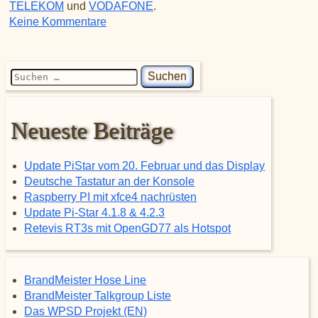
TELEKOM
und
VODAFONE
.
zu SIM Karten für MMDVM
Keine Kommentare
Suchen nach:
Neueste Beiträge
Update PiStar vom 20. Februar und das Display
Deutsche Tastatur an der Konsole
Raspberry PI mit xfce4 nachrüsten
Update Pi-Star 4.1.8 & 4.2.3
Retevis RT3s mit OpenGD77 als Hotspot
BrandMeister Hose Line
BrandMeister Talkgroup Liste
Das WPSD Projekt (EN)