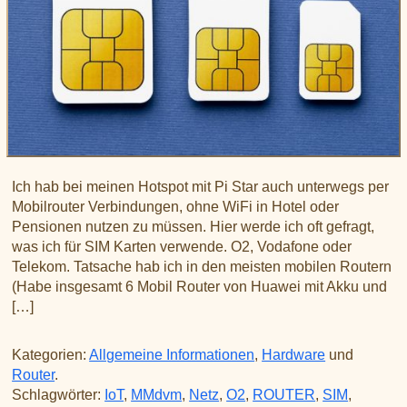
Ich hab bei meinen Hotspot mit Pi Star auch unterwegs per
Mobilrouter Verbindungen, ohne WiFi in Hotel oder
Pensionen nutzen zu müssen. Hier werde ich oft gefragt,
was ich für SIM Karten verwende. O2, Vodafone oder
Telekom. Tatsache hab ich in den meisten mobilen Routern
(Habe insgesamt 6 Mobil Router von Huawei mit Akku und
[…]
Kategorien:
Allgemeine Informationen
,
Hardware
und
Router
.
Schlagwörter:
IoT
,
MMdvm
,
Netz
,
O2
,
ROUTER
,
SIM
,