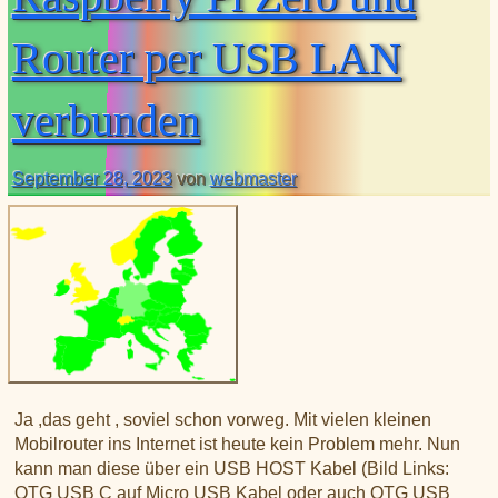
XLX031
CSS Tool (color party!)
Liste aller Rubiken im DAPNET
Download
DMR ID
Router per USB LAN
BrandMeister Hose Line
YSFReflectors
verbunden
Xreflector
IPSC2 Hotspot
deutsche Räume im Wires-X
September 28, 2023
von
webmaster
Ja ,das geht , soviel schon vorweg. Mit vielen kleinen
Mobilrouter ins Internet ist heute kein Problem mehr. Nun
kann man diese über ein USB HOST Kabel (Bild Links:
OTG USB C auf Micro USB Kabel oder auch OTG USB