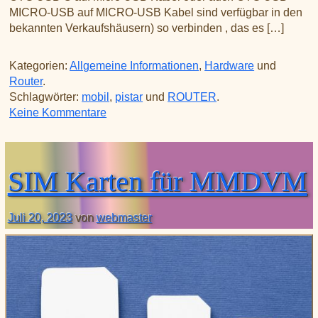
MICRO-USB auf MICRO-USB Kabel sind verfügbar in den
bekannten Verkaufshäusern) so verbinden , das es […]
Kategorien:
Allgemeine Informationen
,
Hardware
und
Router
.
Schlagwörter:
mobil
,
pistar
und
ROUTER
.
zu Raspberry Pi Zero und Router per US
Keine Kommentare
SIM Karten für MMDVM
Juli 20, 2023
von
webmaster