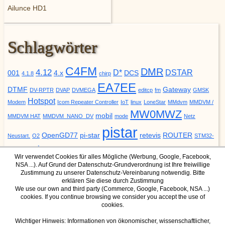
Ailunce HD1
Schlagwörter
C4FM
DMR
4.12
D*
DSTAR
001
4.x
DCS
4.1.8
chirp
EA7EE
DTMF
Gateway
DV-RPTR
DVAP
DVMEGA
editcp
fm
GMSK
Hotspot
Modem
Icom Repeater Controller
IoT
linux
LoneStar
MMdvm
MMDVM /
MW0MWZ
mobil
MMDVM HAT
MMDVM_NANO_DV
mode
Netz
pistar
OpenGD77
pi-star
retevis
ROUTER
Neustart.
O2
STM32-
update
YSF
URCALL
DVM
Upgrade
VODAFONE
ZUMspot
Wir verwendet Cookies für alles Mögliche (Werbung, Google, Facebook,
NSA ...). Auf Grund der Datenschutz-Grundverordnung ist Ihre freiwillige
Zustimmung zu unserer Datenschutz-Vereinbarung notwendig. Bitte
erklären Sie diese durch Zustimmung
We use our own and third party (Commerce, Google, Facebook, NSA ...)
cookies. If you continue browsing we consider you accept the use of
DMR Mode
YSF Mode
cookies.
IPSC2 Dashboard für Hotspot
YSF Host
IPSC2 Dashboard für Hamnet
Wichtiger Hinweis: Informationen von ökonomischer, wissenschaftlicher,